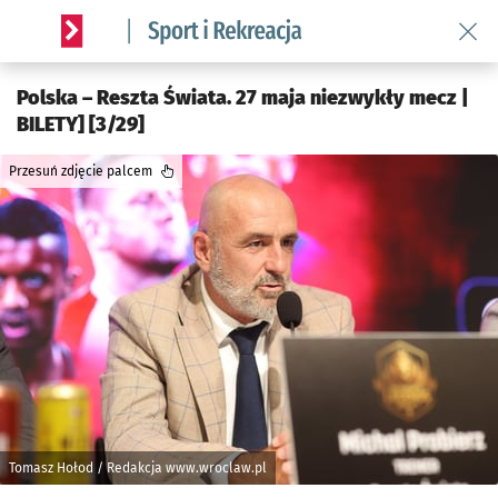
Wróć 
Serwis informacyjny wroclaw.pl podserwis: Sport i rekreacja
Polska – Reszta Świata. 27 maja niezwykły mecz |
BILETY] [3/29]
Przesuń zdjęcie palcem
Tomasz Hołod / Redakcja www.wroclaw.pl