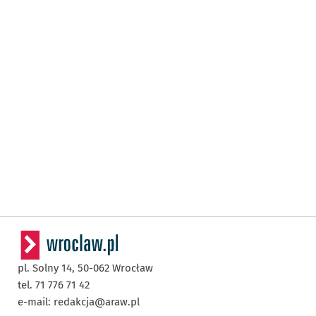
pl. Solny 14,
50-062
Wrocław
tel. 71 776 71 42
e-mail:
redakcja@araw.pl