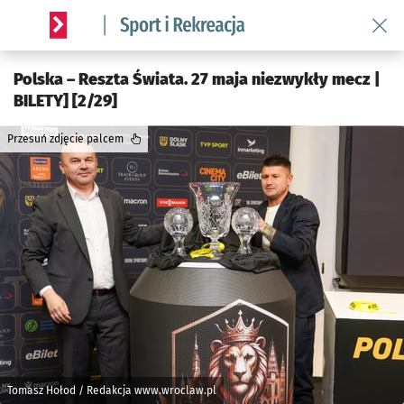
Wróć 
Serwis informacyjny wroclaw.pl podserwis: Sport i rekreacja
Polska – Reszta Świata. 27 maja niezwykły mecz |
BILETY] [2/29]
Przesuń zdjęcie palcem
Tomasz Hołod / Redakcja www.wroclaw.pl