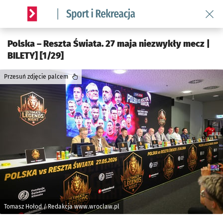
Wróć 
Serwis informacyjny wroclaw.pl podserwis: Sport i rekreacja
Polska – Reszta Świata. 27 maja niezwykły mecz |
BILETY] [1/29]
Przesuń zdjęcie palcem
Tomasz Hołod / Redakcja www.wroclaw.pl