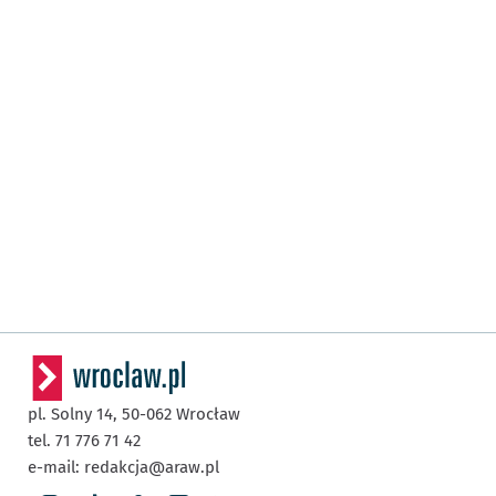
pl. Solny 14,
50-062
Wrocław
tel. 71 776 71 42
e-mail:
redakcja@araw.pl