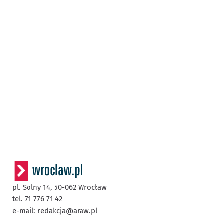
pl. Solny 14,
50-062
Wrocław
tel. 71 776 71 42
e-mail:
redakcja@araw.pl