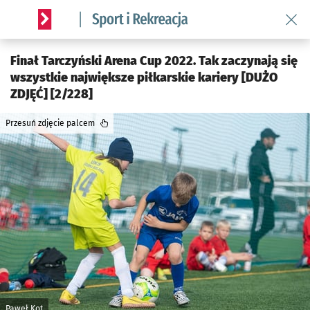
Wróć 
Serwis informacyjny wroclaw.pl podserwis: Sport i rekreacja
Finał Tarczyński Arena Cup 2022. Tak zaczynają się
wszystkie największe piłkarskie kariery [DUŻO
ZDJĘĆ] [2/228]
Przesuń zdjęcie palcem
Paweł Kot