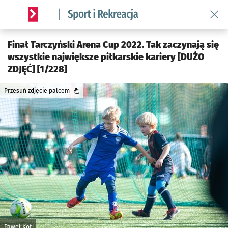
Wróć 
Serwis informacyjny wroclaw.pl podserwis: Sport i rekreacja
Finał Tarczyński Arena Cup 2022. Tak zaczynają się
wszystkie największe piłkarskie kariery [DUŻO
ZDJĘĆ] [1/228]
Przesuń zdjęcie palcem
Paweł Kot