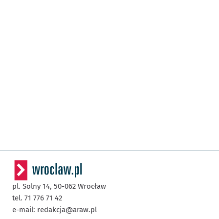
pl. Solny 14,
50-062
Wrocław
tel. 71 776 71 42
e-mail:
redakcja@araw.pl