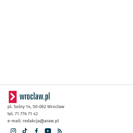
pl. Solny 14,
50-062
Wrocław
tel. 71 776 71 42
e-mail:
redakcja@araw.pl