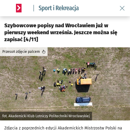
Wróć 
Serwis informacyjny wroclaw.pl podserwis: Sport i rekreacja
Szybowcowe popisy nad Wrocławiem już w
pierwszy weekend września. Jeszcze można się
zapisać [4/11]
Przesuń zdjęcie palcem
fot. Akademicki Klub Lotniczy Politechniki Wrocławskiej
Zdjęcia z poprzednich edycji Akademickich Mistrzostw Polski na