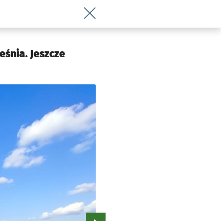
Wróć do artykułu Szybowcowe popisy n
śnia. Jeszcze