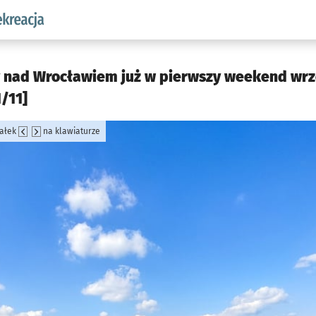
w.pl podserwis: Sport i rekreacja
nad Wrocławiem już w pierwszy weekend wrze
1/11]
załek
na klawiaturze