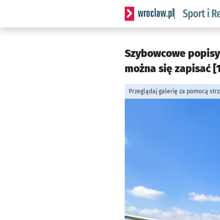
Serwis informacyjny wrocla
Szybowcowe popisy 
można się zapisać [
Przeglądaj galerię za pomocą str