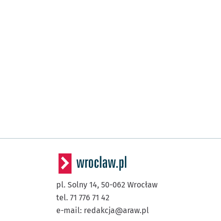
pl. Solny 14,
50-062
Wrocław
tel. 71 776 71 42
e-mail:
redakcja@araw.pl