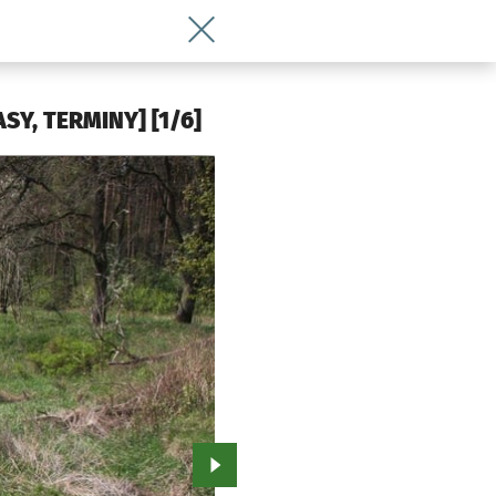
Wróć do artykułu Ahoj, przygodo! Maj
SY, TERMINY] [1/6]
Przejdź do kolejnego zdjęcia.