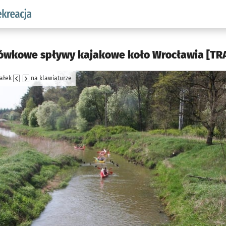
w.pl podserwis: Sport i rekreacja
jówkowe spływy kajakowe koło Wrocławia [TRA
załek
na klawiaturze