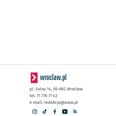
pl. Solny 14,
50-062
Wrocław
tel. 71 776 71 42
e-mail:
redakcja@araw.pl