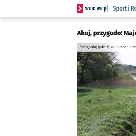
Serwis informacyjny wrocla
Ahoj, przygodo! Ma
Przeglądaj galerię za pomocą str