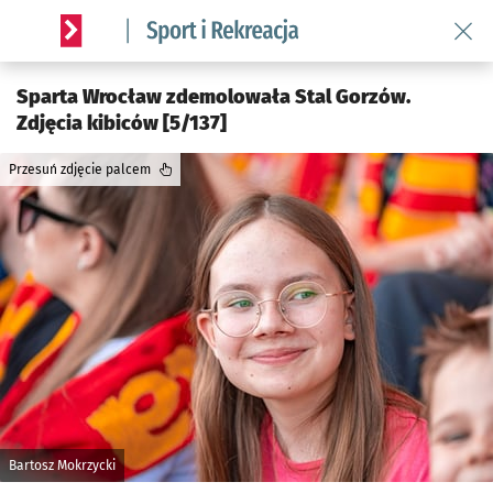
Wróć 
Serwis informacyjny wroclaw.pl podserwis: Sport i rekreacja
Sparta Wrocław zdemolowała Stal Gorzów.
Zdjęcia kibiców [5/137]
Przesuń zdjęcie palcem
Bartosz Mokrzycki