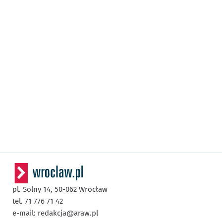
pl. Solny 14,
50-062
Wrocław
tel. 71 776 71 42
e-mail:
redakcja@araw.pl