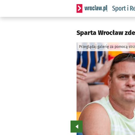
Serwis informacyjny wrocla
Sparta Wrocław zde
Przeglądaj galerię za pomocą str
Przejdź do poprzedniego zd