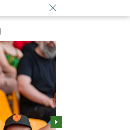
Wróć do artykułu Sparta Wrocław zdem
]
Przejdź do kolejnego zdjęcia.