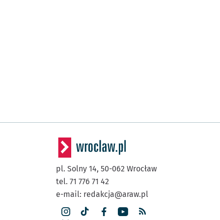
pl. Solny 14,
50-062
Wrocław
tel. 71 776 71 42
e-mail:
redakcja@araw.pl