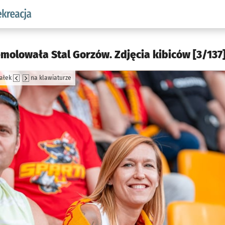
w.pl podserwis: Sport i rekreacja
molowała Stal Gorzów. Zdjęcia kibiców [3/137
załek
na klawiaturze
jęcia.