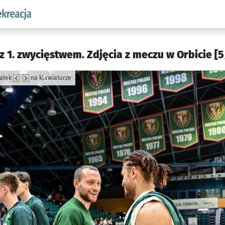
w.pl podserwis: Sport i rekreacja
z 1. zwycięstwem. Zdjęcia z meczu w Orbicie [
załek
na klawiaturze
jęcia.