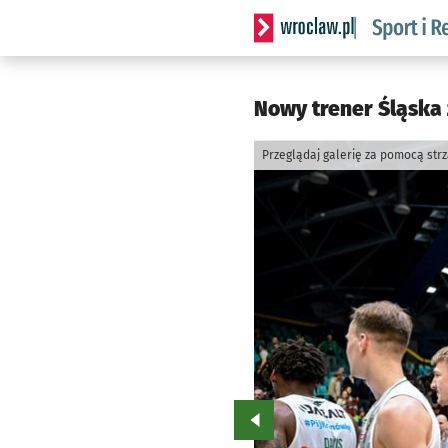
Serwis informacyjny wrocla
Nowy trener Śląska 
Przeglądaj galerię za pomocą str
Przejdź do poprzedniego zd