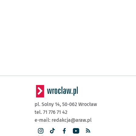
pl. Solny 14,
50-062
Wrocław
tel. 71 776 71 42
e-mail:
redakcja@araw.pl