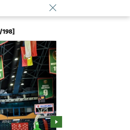
Wróć do artykułu Nowy trener Śląska z
5/198]
Przejdź do kolejnego zdjęcia.