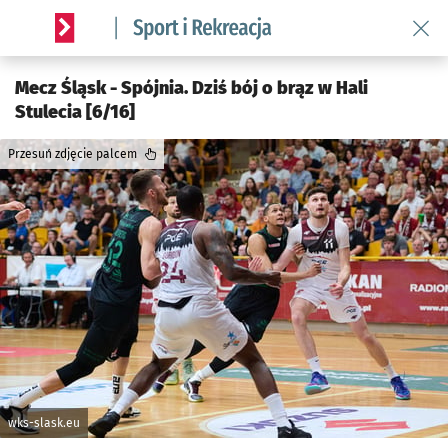
Wróć 
Serwis informacyjny wroclaw.pl podserwis: Sport i rekreacja
Mecz Śląsk - Spójnia. Dziś bój o brąz w Hali
Stulecia [6/16]
Przesuń zdjęcie palcem
wks-slask.eu