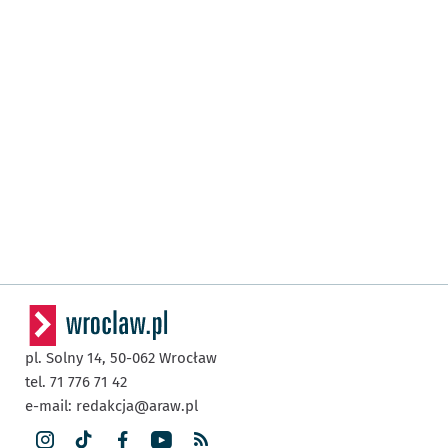
pl. Solny 14,
50-062
Wrocław
tel. 71 776 71 42
e-mail:
redakcja@araw.pl