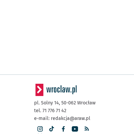
pl. Solny 14,
50-062
Wrocław
tel. 71 776 71 42
e-mail:
redakcja@araw.pl