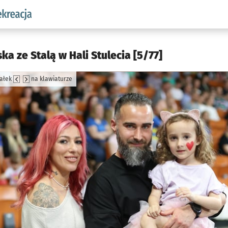
w.pl podserwis: Sport i rekreacja
ka ze Stalą w Hali Stulecia [5/77]
załek
na klawiaturze
jęcia.