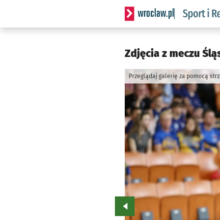
Serwis informacyjny wrocla
Zdjęcia z meczu Śląs
Przeglądaj galerię za pomocą str
Przejdź do poprzedniego zd