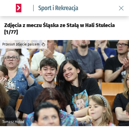
Wróć 
Serwis informacyjny wroclaw.pl podserwis: Sport i rekreacja
Zdjęcia z meczu Śląska ze Stalą w Hali Stulecia
[1/77]
Przesuń zdjęcie palcem
Tomasz Hołod