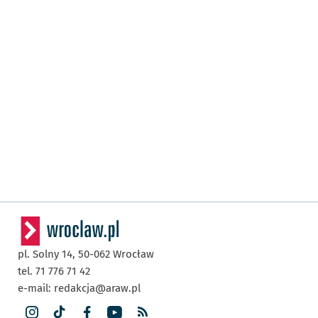
pl. Solny 14,
50-062
Wrocław
tel. 71 776 71 42
e-mail:
redakcja@araw.pl