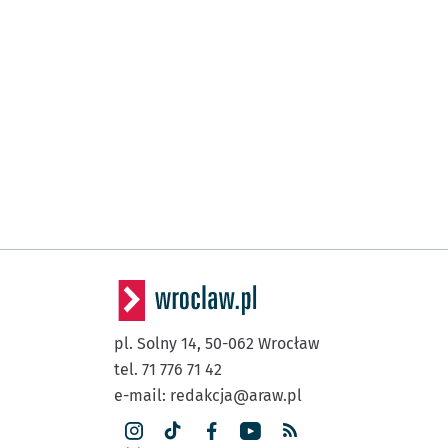
pl. Solny 14,
50-062
Wrocław
tel. 71 776 71 42
e-mail:
redakcja@araw.pl