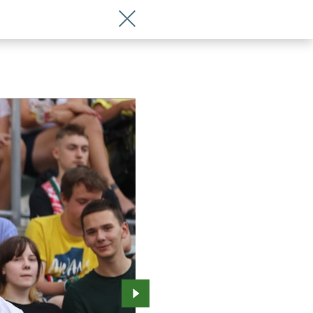
Wróć do artykułu Tak było na meczu Śl
Przejdź do kolejnego zdjęcia.