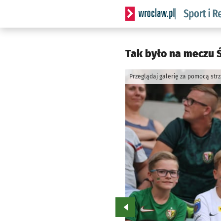
Serwis informacyjny wrocla
Tak było na meczu Ś
Przeglądaj galerię za pomocą str
Przejdź do poprzedniego zd