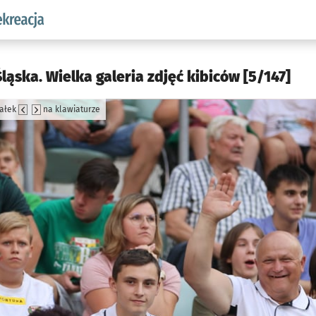
w.pl podserwis: Sport i rekreacja
ląska. Wielka galeria zdjęć kibiców [5/147]
załek
na klawiaturze
jęcia.