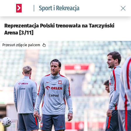
Wróć 
Serwis informacyjny wroclaw.pl podserwis: Sport i rekreacja
Reprezentacja Polski trenowała na Tarczyński
Arena [3/11]
Przesuń zdjęcie palcem