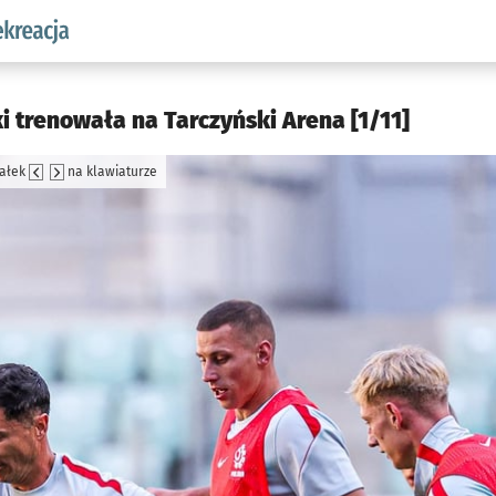
w.pl podserwis: Sport i rekreacja
i trenowała na Tarczyński Arena [1/11]
załek
na klawiaturze