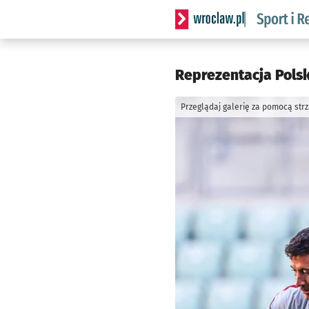
Serwis informacyjny wrocla
Reprezentacja Polsk
Przeglądaj galerię za pomocą str