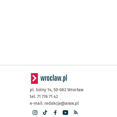
pl. Solny 14,
50-062
Wrocław
tel. 71 776 71 42
e-mail:
redakcja@araw.pl