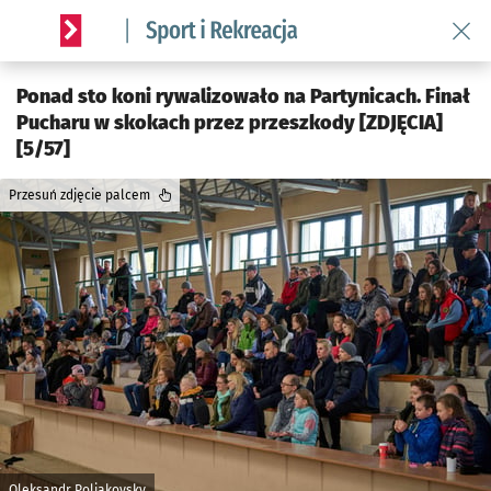
Wróć 
Serwis informacyjny wroclaw.pl podserwis: Sport i rekreacja
Ponad sto koni rywalizowało na Partynicach. Finał
Pucharu w skokach przez przeszkody [ZDJĘCIA]
[5/57]
Przesuń zdjęcie palcem
Oleksandr Poliakovsky