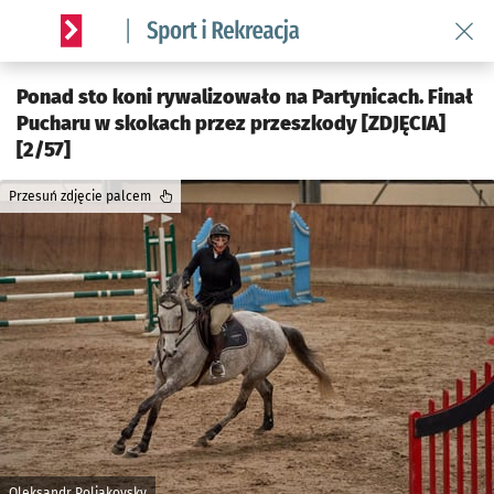
Wróć 
Serwis informacyjny wroclaw.pl podserwis: Sport i rekreacja
Ponad sto koni rywalizowało na Partynicach. Finał
Pucharu w skokach przez przeszkody [ZDJĘCIA]
[2/57]
Przesuń zdjęcie palcem
Oleksandr Poliakovsky