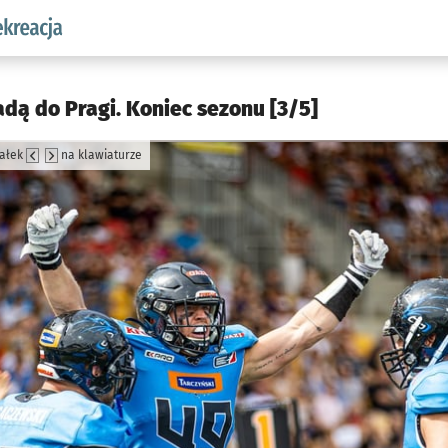
w.pl podserwis: Sport i rekreacja
dą do Pragi. Koniec sezonu [3/5]
załek
na klawiaturze
jęcia.