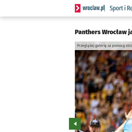
Serwis informacyjny wrocla
Panthers Wrocław ja
Przeglądaj galerię za pomocą str
Przejdź do poprzedniego zd