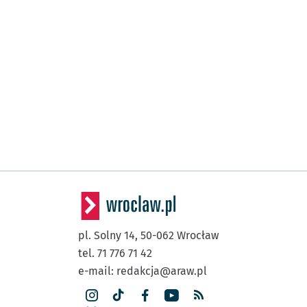
pl. Solny 14,
50-062
Wrocław
tel. 71 776 71 42
e-mail:
redakcja@araw.pl