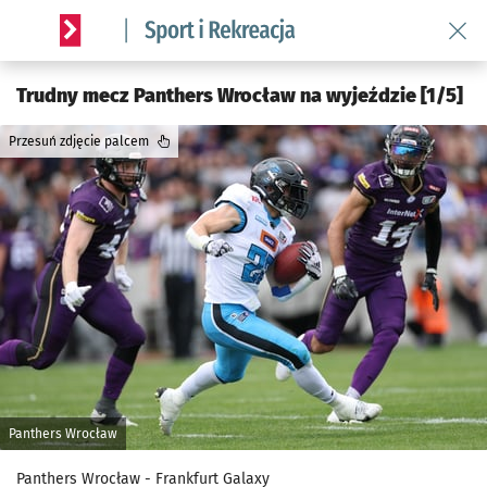
Wróć 
Serwis informacyjny wroclaw.pl podserwis: Sport i rekreacja
Trudny mecz Panthers Wrocław na wyjeździe [1/5]
Przesuń zdjęcie palcem
Panthers Wrocław
Panthers Wrocław - Frankfurt Galaxy