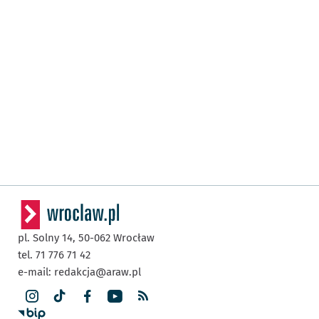
pl. Solny 14,
50-062
Wrocław
tel. 71 776 71 42
e-mail:
redakcja@araw.pl