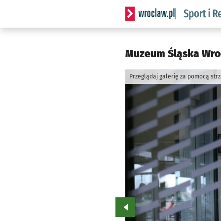
Serwis informacyjny wrocla
Muzeum Śląska Wroc
Przeglądaj galerię za pomocą str
Przejdź do poprzedniego zd