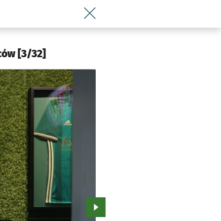
Wróć do artykułu Muzeum Śląska Wroc
ów [3/32]
Przejdź do kolejnego zdjęcia.