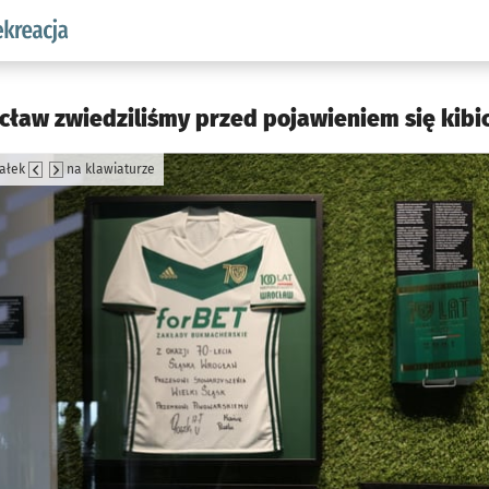
w.pl podserwis: Sport i rekreacja
ław zwiedziliśmy przed pojawieniem się kibic
załek
na klawiaturze
jęcia.