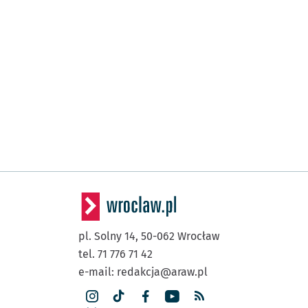
pl. Solny 14,
50-062
Wrocław
tel. 71 776 71 42
e-mail:
redakcja@araw.pl