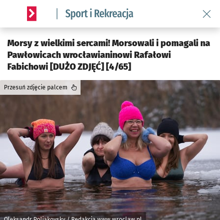
Wróć 
Serwis informacyjny wroclaw.pl podserwis: Sport i rekreacja
Morsy z wielkimi sercami! Morsowali i pomagali na
Pawłowicach wrocławianinowi Rafałowi
Fabichowi [DUŻO ZDJĘĆ] [4/65]
Przesuń zdjęcie palcem
Oleksandr Poliakovsky / Redakcja www.wroclaw.pl