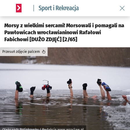
Wróć 
Serwis informacyjny wroclaw.pl podserwis: Sport i rekreacja
Morsy z wielkimi sercami! Morsowali i pomagali na
Pawłowicach wrocławianinowi Rafałowi
Fabichowi [DUŻO ZDJĘĆ] [2/65]
Przesuń zdjęcie palcem
Oleksandr Poliakovsky / Redakcja www.wroclaw.pl