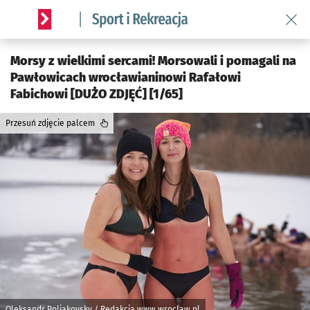
Wróć 
Serwis informacyjny wroclaw.pl podserwis: Sport i rekreacja
Morsy z wielkimi sercami! Morsowali i pomagali na
Pawłowicach wrocławianinowi Rafałowi
Fabichowi [DUŻO ZDJĘĆ] [1/65]
Przesuń zdjęcie palcem
Oleksandr Poliakovsky / Redakcja www.wroclaw.pl