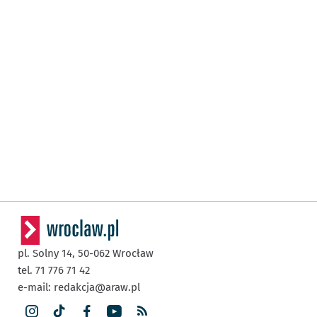
pl. Solny 14,
50-062
Wrocław
tel. 71 776 71 42
e-mail:
redakcja@araw.pl