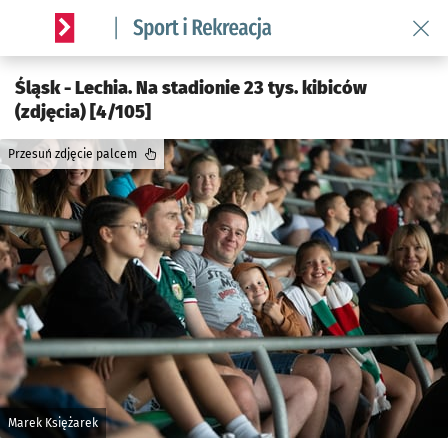
Wróć 
Serwis informacyjny wroclaw.pl podserwis: Sport i rekreacja
Śląsk - Lechia. Na stadionie 23 tys. kibiców
(zdjęcia) [4/105]
Przesuń zdjęcie palcem
Marek Księżarek