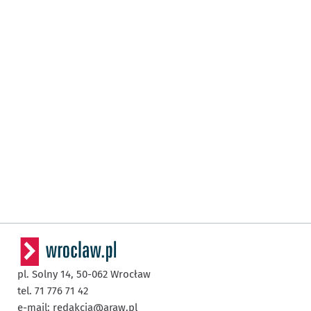
pl. Solny 14,
50-062
Wrocław
tel. 71 776 71 42
e-mail:
redakcja@araw.pl