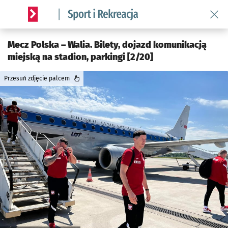
Wróć 
Serwis informacyjny wroclaw.pl podserwis: Sport i rekreacja
Mecz Polska – Walia. Bilety, dojazd komunikacją
miejską na stadion, parkingi [2/20]
Przesuń zdjęcie palcem