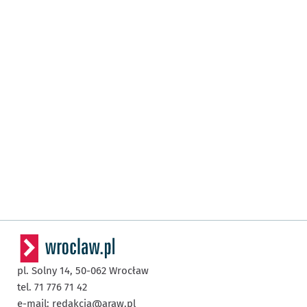
pl. Solny 14,
50-062
Wrocław
tel. 71 776 71 42
e-mail:
redakcja@araw.pl