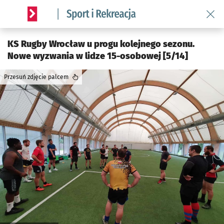
Wróć 
Serwis informacyjny wroclaw.pl podserwis: Sport i rekreacja
KS Rugby Wrocław u progu kolejnego sezonu.
Nowe wyzwania w lidze 15-osobowej [5/14]
Przesuń zdjęcie palcem