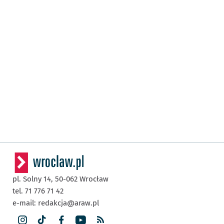
pl. Solny 14,
50-062
Wrocław
tel. 71 776 71 42
e-mail:
redakcja@araw.pl