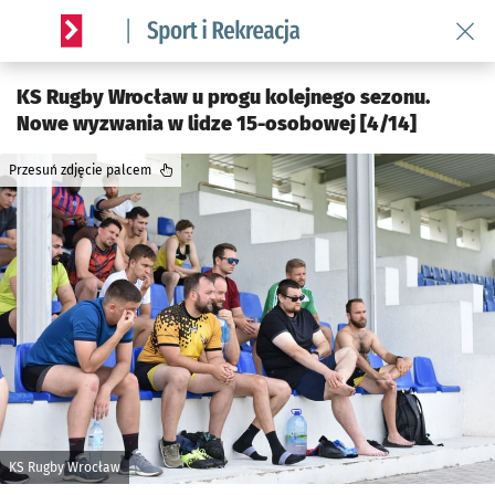
Wróć 
Serwis informacyjny wroclaw.pl podserwis: Sport i rekreacja
KS Rugby Wrocław u progu kolejnego sezonu.
Nowe wyzwania w lidze 15-osobowej [4/14]
Przesuń zdjęcie palcem
KS Rugby Wrocław