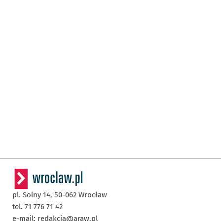
pl. Solny 14,
50-062
Wrocław
tel. 71 776 71 42
e-mail:
redakcja@araw.pl