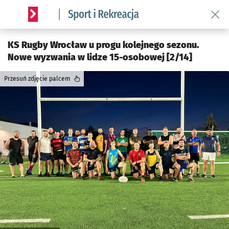
Wróć 
Serwis informacyjny wroclaw.pl podserwis: Sport i rekreacja
KS Rugby Wrocław u progu kolejnego sezonu.
Nowe wyzwania w lidze 15-osobowej [2/14]
Przesuń zdjęcie palcem