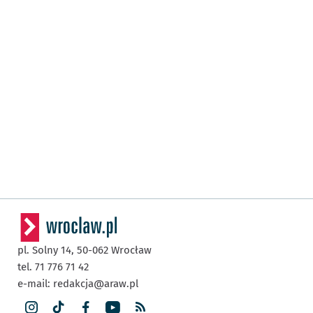
pl. Solny 14,
50-062
Wrocław
tel. 71 776 71 42
e-mail:
redakcja@araw.pl