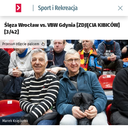
Wróć 
Serwis informacyjny wroclaw.pl podserwis: Sport i rekreacja
Ślęza Wrocław vs. VBW Gdynia [ZDJĘCIA KIBICÓW]
[3/42]
Przesuń zdjęcie palcem
Marek Księżarek