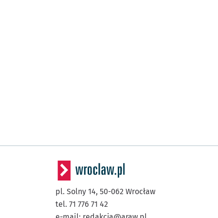
pl. Solny 14,
50-062
Wrocław
tel. 71 776 71 42
e-mail:
redakcja@araw.pl