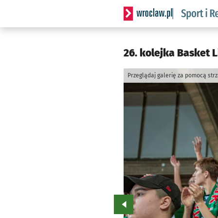
Serwis informacyjny wrocla
26. kolejka Basket L
Przeglądaj galerię za pomocą str
Przejdź do poprzedniego zd