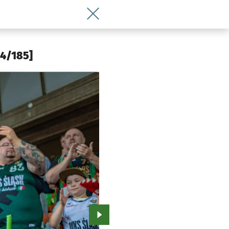
Wróć do artykułu 26. kolejka Basket Li
[4/185]
Przejdź do kolejnego zdjęcia.