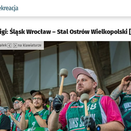
w.pl podserwis: Sport i rekreacja
igi: Śląsk Wrocław – Stal Ostrów Wielkopolski 
załek
na klawiaturze
jęcia.