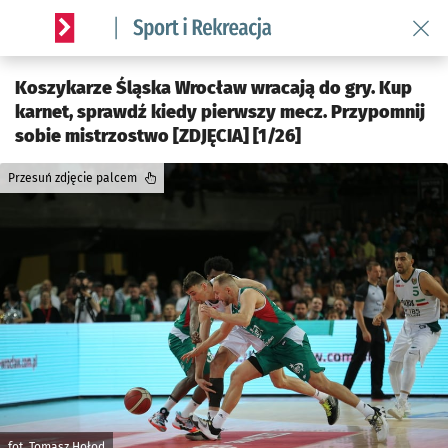
Wróć 
Serwis informacyjny wroclaw.pl podserwis: Sport i rekreacja
Koszykarze Śląska Wrocław wracają do gry. Kup
karnet, sprawdź kiedy pierwszy mecz. Przypomnij
sobie mistrzostwo [ZDJĘCIA] [1/26]
Przesuń zdjęcie palcem
fot. Tomasz Hołod