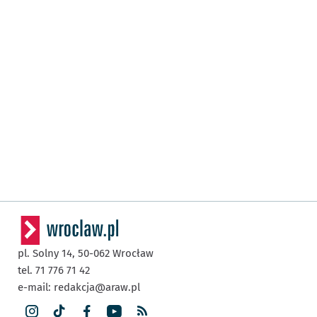
pl. Solny 14,
50-062
Wrocław
tel. 71 776 71 42
e-mail:
redakcja@araw.pl