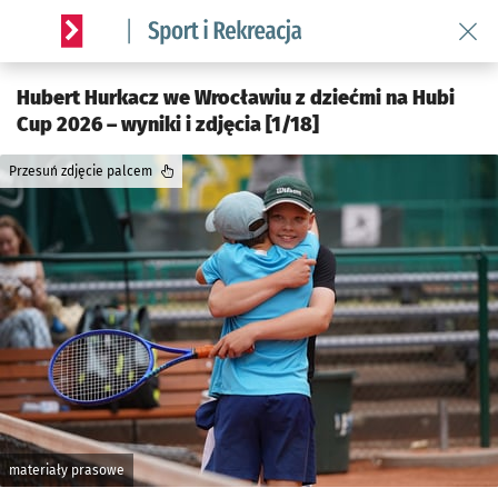
Wróć 
Serwis informacyjny wroclaw.pl podserwis: Sport i rekreacja
Hubert Hurkacz we Wrocławiu z dziećmi na Hubi
Cup 2026 – wyniki i zdjęcia [1/18]
Przesuń zdjęcie palcem
materiały prasowe