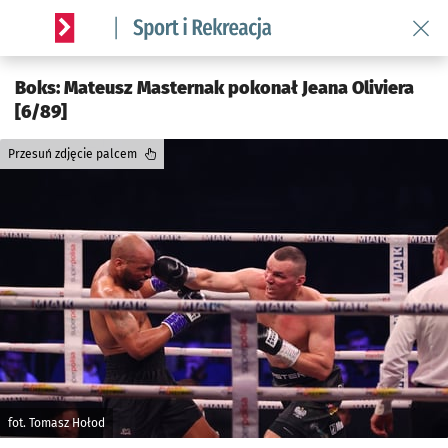
Wróć 
Serwis informacyjny wroclaw.pl podserwis: Sport i rekreacja
Boks: Mateusz Masternak pokonał Jeana Oliviera
[6/89]
Przesuń zdjęcie palcem
fot. Tomasz Hołod