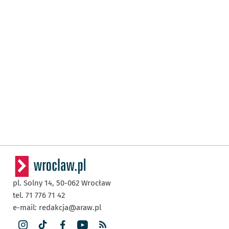
pl. Solny 14,
50-062
Wrocław
tel. 71 776 71 42
e-mail:
redakcja@araw.pl