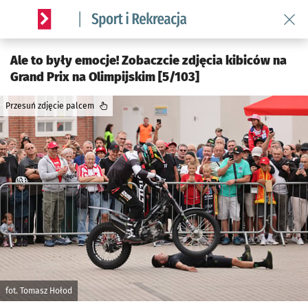
Wróć 
Serwis informacyjny wroclaw.pl podserwis: Sport i rekreacja
Ale to były emocje! Zobaczcie zdjęcia kibiców na
Grand Prix na Olimpijskim [5/103]
Przesuń zdjęcie palcem
fot. Tomasz Hołod