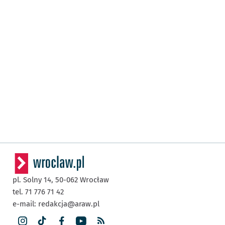
pl. Solny 14,
50-062
Wrocław
tel. 71 776 71 42
e-mail:
redakcja@araw.pl