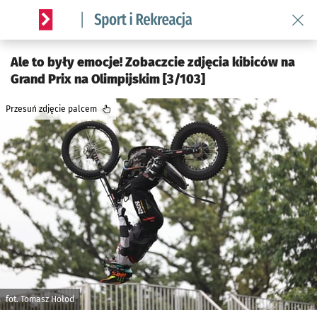
Wróć 
Serwis informacyjny wroclaw.pl podserwis: Sport i rekreacja
Ale to były emocje! Zobaczcie zdjęcia kibiców na
Grand Prix na Olimpijskim [3/103]
Przesuń zdjęcie palcem
fot. Tomasz Hołod