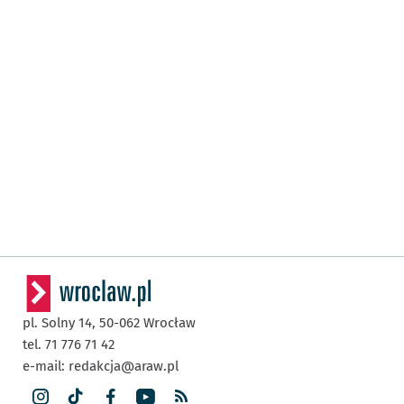
pl. Solny 14,
50-062
Wrocław
tel. 71 776 71 42
e-mail:
redakcja@araw.pl