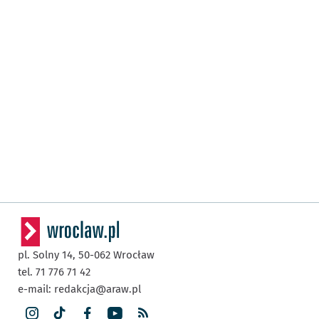
pl. Solny 14,
50-062
Wrocław
tel. 71 776 71 42
e-mail:
redakcja@araw.pl