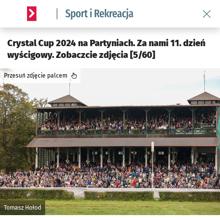
Wróć 
Serwis informacyjny wroclaw.pl podserwis: Sport i rekreacja
Crystal Cup 2024 na Partyniach. Za nami 11. dzień
wyścigowy. Zobaczcie zdjęcia [5/60]
Przesuń zdjęcie palcem
Tomasz Hołod