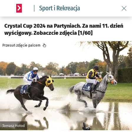
Wróć 
Serwis informacyjny wroclaw.pl podserwis: Sport i rekreacja
Crystal Cup 2024 na Partyniach. Za nami 11. dzień
wyścigowy. Zobaczcie zdjęcia [1/60]
Przesuń zdjęcie palcem
Tomasz Hołod