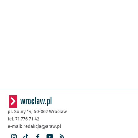
pl. Solny 14,
50-062
Wrocław
tel. 71 776 71 42
e-mail:
redakcja@araw.pl