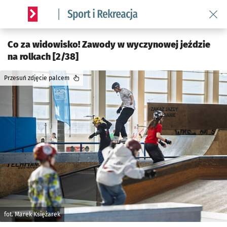
Wróć 
Serwis informacyjny wroclaw.pl podserwis: Sport i rekreacja
Co za widowisko! Zawody w wyczynowej jeździe
na rolkach [2/38]
Przesuń zdjęcie palcem
fot. Marek Księżarek