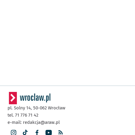
pl. Solny 14,
50-062
Wrocław
tel. 71 776 71 42
e-mail:
redakcja@araw.pl