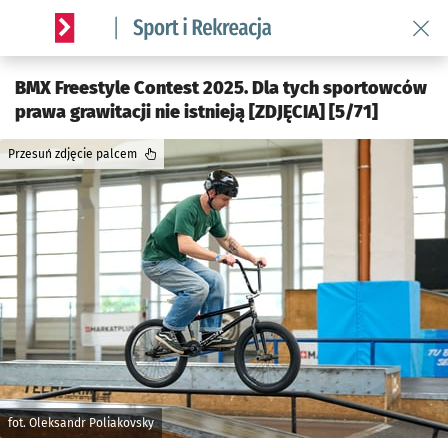
Wróć 
Serwis informacyjny wroclaw.pl podserwis: Sport i rekreacja
BMX Freestyle Contest 2025. Dla tych sportowców
prawa grawitacji nie istnieją [ZDJĘCIA] [5/71]
Przesuń zdjęcie palcem
fot. Oleksandr Poliakovsky