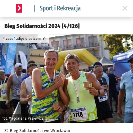
Wróć 
Serwis informacyjny wroclaw.pl podserwis: Sport i rekreacja
Bieg Solidarności 2024 [4/126]
Przesuń zdjęcie palcem
fot. Magdalena Pasiewicz
32 Bieg Solidarności we Wrocławiu