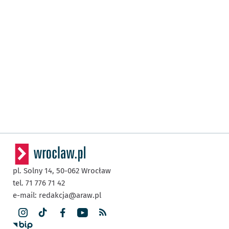
pl. Solny 14,
50-062
Wrocław
tel. 71 776 71 42
e-mail:
redakcja@araw.pl