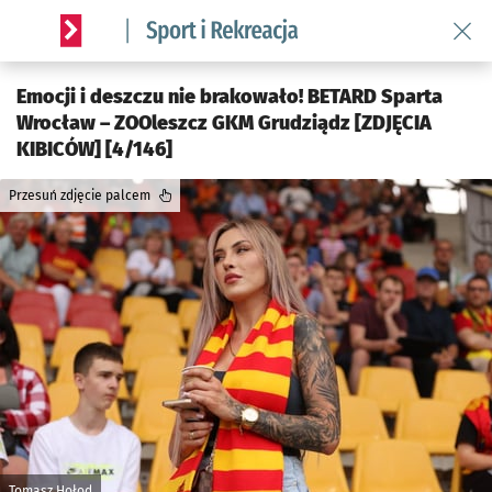
Wróć 
Serwis informacyjny wroclaw.pl podserwis: Sport i rekreacja
Emocji i deszczu nie brakowało! BETARD Sparta
Wrocław – ZOOleszcz GKM Grudziądz [ZDJĘCIA
KIBICÓW] [4/146]
Przesuń zdjęcie palcem
Tomasz Hołod