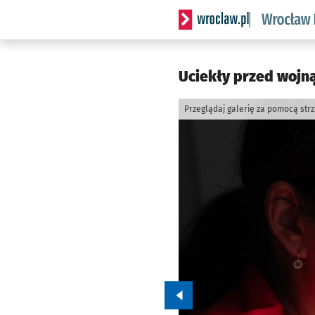
Serwis informacyjny wrocl
Uciekły przed wojną
Przeglądaj galerię za pomocą str
Przejdź do poprzedniego zd