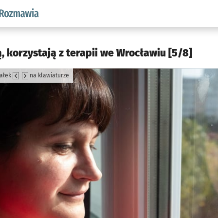
aw.pl podserwis: Rozmawia
, korzystają z terapii we Wrocławiu [5/8]
załek
na klawiaturze
jęcia.