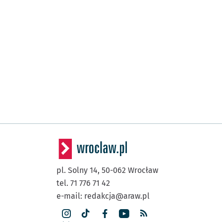
pl. Solny 14,
50-062
Wrocław
tel. 71 776 71 42
e-mail:
redakcja@araw.pl