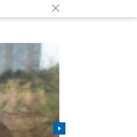
Wróć do artykułu Uciekły przed wojną, 
Przejdź do kolejnego zdjęcia.