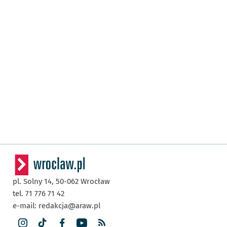
pl. Solny 14,
50-062
Wrocław
tel. 71 776 71 42
e-mail:
redakcja@araw.pl