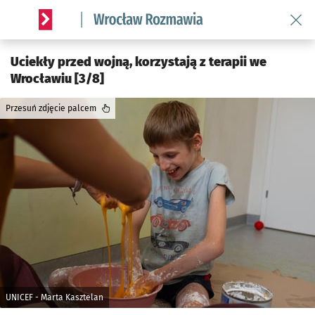
Wróć 
Serwis informacyjny wroclaw.pl podserwis: Rozmawia
Uciekły przed wojną, korzystają z terapii we
Wrocławiu [3/8]
Przesuń zdjęcie palcem
UNICEF - Marta Kasztelan