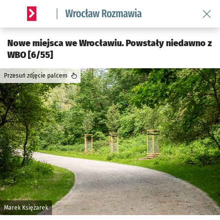
Wróć 
Serwis informacyjny wroclaw.pl podserwis: Rozmawia
Nowe miejsca we Wrocławiu. Powstały niedawno z
WBO [6/55]
Przesuń zdjęcie palcem
Marek Księżarek