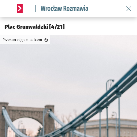
Wróć 
Serwis informacyjny wroclaw.pl podserwis: Rozmawia
Plac Grunwaldzki [4/21]
Przesuń zdjęcie palcem