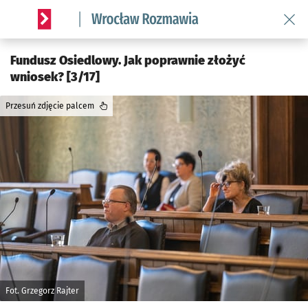
Wróć 
Serwis informacyjny wroclaw.pl podserwis: Rozmawia
Fundusz Osiedlowy. Jak poprawnie złożyć
wniosek? [3/17]
Przesuń zdjęcie palcem
Fot. Grzegorz Rajter