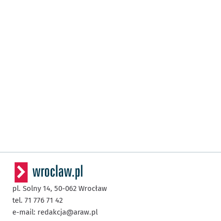
pl. Solny 14,
50-062
Wrocław
tel. 71 776 71 42
e-mail:
redakcja@araw.pl