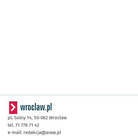
pl. Solny 14,
50-062
Wrocław
tel. 71 776 71 42
e-mail:
redakcja@araw.pl