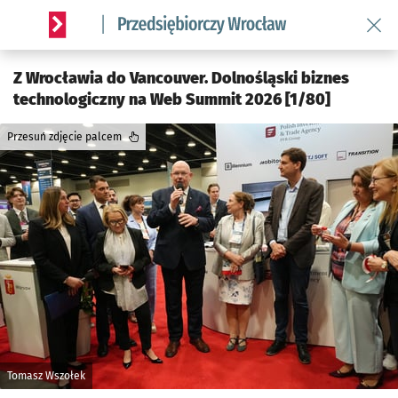
Wróć 
Serwis informacyjny wroclaw.pl podserwis: Strategia rozwo
Z Wrocławia do Vancouver. Dolnośląski biznes
technologiczny na Web Summit 2026 [1/80]
Przesuń zdjęcie palcem
Tomasz Wszołek