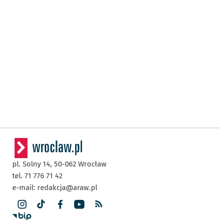
pl. Solny 14,
50-062
Wrocław
tel. 71 776 71 42
e-mail:
redakcja@araw.pl