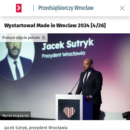
Wróć 
Serwis informacyjny wroclaw.pl podserwis: Strategia rozwo
Wystartował Made in Wroclaw 2024 [4/26]
Przesuń zdjęcie palcem
Marek Księżarek
Jacek Sutryk, prezydent Wrocławia